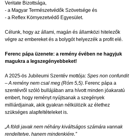
Veritate Bizottsága,
- a Magyar Természetvédők Szövetsége és
- a Reflex Környezetvédő Egyesület.
Célunk, hogy az állami, magán és államközi hitelezők
végre az embereket és a bolygót helyezzék a profit elé.
Ferenc pápa üzenete: a remény évében ne hagyjuk
magukra a legszegényebbeket!
A 2025-ös Jubileumi Szentév mottója:
Spes non confundit
– A remény nem csal meg (Róm 5,5)
. Ferenc pápa a
szentévről szóló bullájában arra hívott minden jóakaratú
embert, hogy reményt nyújtsanak a szegények
milliárdjainak, akik gyakran nélkülözik az élethez
szükséges alapfeltételeket is.
„A földi javak nem néhány kiváltságos számára vannak
rendeltetve, hanem mindenkiére.”