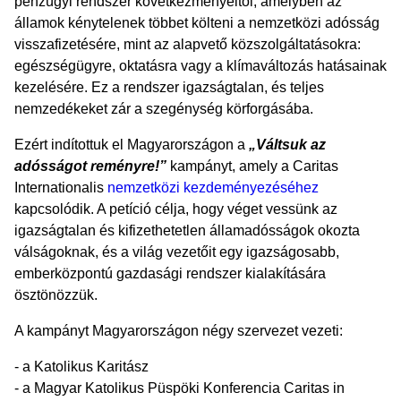
pénzügyi rendszer következményeitől, amelyben az
államok kénytelenek többet költeni a nemzetközi adósság
visszafizetésére, mint az alapvető közszolgáltatásokra:
egészségügyre, oktatásra vagy a klímaváltozás hatásainak
kezelésére. Ez a rendszer igazságtalan, és teljes
nemzedékeket zár a szegénység körforgásába.
Ezért indítottuk el Magyarországon a
„Váltsuk az
adósságot reményre!”
kampányt, amely a Caritas
Internationalis
nemzetközi kezdeményezéséhez
kapcsolódik. A petíció célja, hogy véget vessünk az
igazságtalan és kifizethetetlen államadósságok okozta
válságoknak, és a világ vezetőit egy igazságosabb,
emberközpontú gazdasági rendszer kialakítására
ösztönözzük.
A kampányt Magyarországon négy szervezet vezeti:
- a Katolikus Karitász
- a Magyar Katolikus Püspöki Konferencia Caritas in